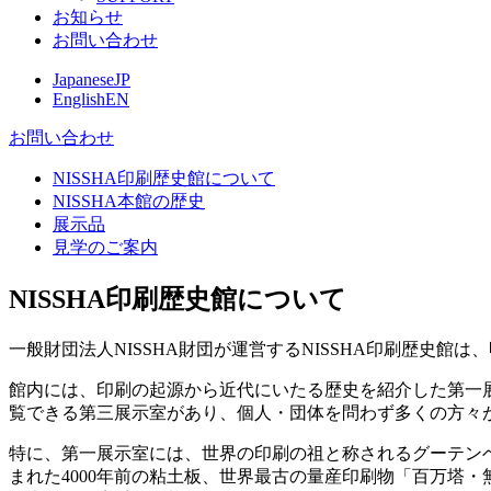
お知らせ
お問い合わせ
Japanese
JP
English
EN
お問い合わせ
NISSHA印刷歴史館について
NISSHA本館の歴史
展示品
見学のご案内
NISSHA印刷歴史館について
一般財団法人
NISSHA
財団が運営する
NISSHA
印刷歴史館は、
館内には、印刷の起源から近代にいたる歴史を紹介した第一
覧できる第三展示室があり、個人・団体を問わず多くの方々
特に、第一展示室には、世界の印刷の祖と称されるグーテン
まれた4000年前の粘土板、世界最古の量産印刷物「百万塔