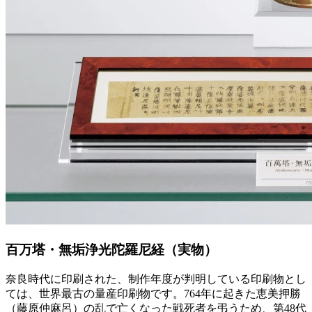
百万塔・無垢浄光陀羅尼経（実物）
奈良時代に印刷された、制作年度が判明している印刷物とし
ては、世界最古の量産印刷物です。764年に起きた恵美押勝
（藤原仲麻呂）の乱で亡くなった戦死者を弔うため、第48代