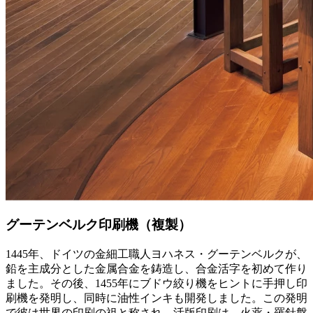
グーテンベルク印刷機（複製）
1445年、ドイツの金細工職人ヨハネス・グーテンベルクが、
鉛を主成分とした金属合金を鋳造し、合金活字を初めて作り
ました。その後、1455年にブドウ絞り機をヒントに手押し印
刷機を発明し、同時に油性インキも開発しました。この発明
で彼は世界の印刷の祖と称され、活版印刷は、火薬・羅針盤