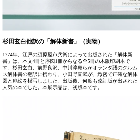
杉田玄白他訳の「解体新書」（実物）
1774年、江戸の須原屋市兵衛によって出版された「解体新
書」は、本文4冊と序図1冊からなる全5冊の木版印刷本で
す。杉田玄白、前野良沢、中川淳庵らがオランダ語のクルム
ス解体書の翻訳に携わり、小田野直武が、緻密で正確な解体
図と扉絵を模写しました。出版後、何度も改訂版が出された
人気の本でした。本展示品は、初版本です。